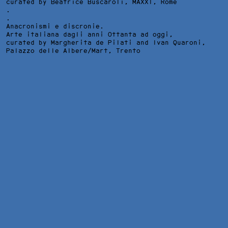
curated by Beatrice Buscaroli,
MAXXI
, Rome
.
.
Anacronismi e discronie.
Arte italiana dagli anni Ottanta ad oggi,
curated by Margherita de Pilati and Ivan Quaroni,
Palazzo delle Albere/Mart
, Trento
NYSFERATU - SYMPHONY OF A CENTURY, 65 MIN. PROJECTION 
INSTALLATION VIEW AT KUNSTHALLE OSNABRUCK